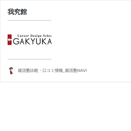
我究館
就活塾比較・口コミ情報_就活塾NAVI