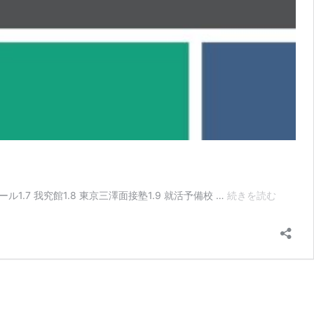
就
ール1.7 我究館1.8 東京三澤面接塾1.9 就活予備校 …
続きを読む
活
塾
の
オ
ン
ラ
イ
ン