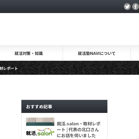
就活対策・知識
就活塾NAVIについて
ト
就活.salon・取材レポート
キャリアアカデミー・取
します
おすすめ記事
就活.salon・取材レポ
ート | 代表の北口さん
にお話を伺いました