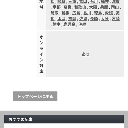
地
知
,
岐阜
,
三重
,
富山
,
石川
,
福井
,
滋賀
域
,
京都
,
奈良
,
和歌山
,
大阪
,
兵庫
,
岡山
,
鳥取
,
島根
,
広島
,
香川
,
徳島
,
愛媛
,
高
知
,
山口
,
福岡
,
佐賀
,
長崎
,
大分
,
宮崎
,
熊本
,
鹿児島
,
沖縄
オ
ン
ラ
イ
あり
ン
対
応
トップページに戻る
おすすめ記事