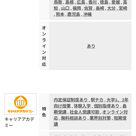
鳥取
,
島根
,
広島
,
香川
,
徳島
,
愛媛
,
高
知
,
山口
,
福岡
,
佐賀
,
長崎
,
大分
,
宮崎
,
熊本
,
鹿児島
,
沖縄
オ
ン
ラ
イ
あり
ン
対
応
内定保証制度あり
,
駅チカ
,
大学1、2年
向け授業
,
体験入学
,
個別指導あり
,
長
特
期受講
,
社会人受講可能
,
オンライン対
色
応
,
無料相談あり
,
業界別対策
,
短期受
キャリアアカデ
講
ミー