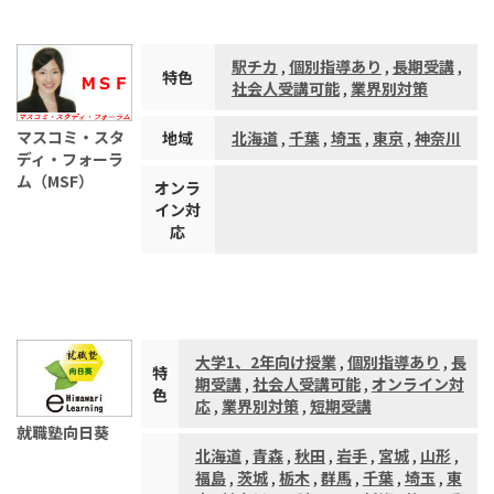
駅チカ
,
個別指導あり
,
長期受講
,
特色
社会人受講可能
,
業界別対策
マスコミ・スタ
地域
北海道
,
千葉
,
埼玉
,
東京
,
神奈川
ディ・フォーラ
ム（MSF）
オンラ
イン対
応
大学1、2年向け授業
,
個別指導あり
,
長
特
期受講
,
社会人受講可能
,
オンライン対
色
応
,
業界別対策
,
短期受講
就職塾向日葵
北海道
,
青森
,
秋田
,
岩手
,
宮城
,
山形
,
福島
,
茨城
,
栃木
,
群馬
,
千葉
,
埼玉
,
東