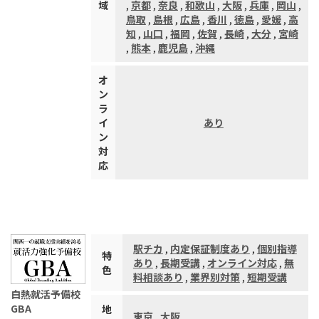
域
,
京都
,
奈良
,
和歌山
,
大阪
,
兵庫
,
岡山
,
鳥取
,
島根
,
広島
,
香川
,
徳島
,
愛媛
,
高
知
,
山口
,
福岡
,
佐賀
,
長崎
,
大分
,
宮崎
,
熊本
,
鹿児島
,
沖縄
オ
ン
ラ
イ
あり
ン
対
応
駅チカ
,
内定保証制度あり
,
個別指導
特
あり
,
長期受講
,
オンライン対応
,
無
色
料相談あり
,
業界別対策
,
短期受講
白熱就活予備校
GBA
地
東京
,
大阪