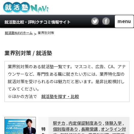
menu
就活塾比較・評判クチコミ情報サイト
就活塾NAVIホーム
>
業界別対策
業界別対策 / 就活塾
業界別対策のある就活塾一覧です。マスコミ、広告、CA、アナ
ウンサーなど、専門性ある職に就きたい方には、業界特化型の
就活対策を受けられるのは魅力だと思います。是非比較検討し
てみてください。
※ほかの方法で
就活塾を探す・比較
駅チカ
,
内定保証制度あり
,
体験入学
,
特
個別指導あり
,
長期受講
,
オンライン対