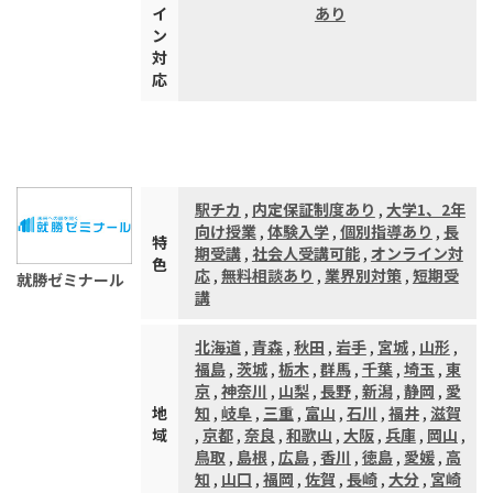
イ
あり
ン
対
応
駅チカ
,
内定保証制度あり
,
大学1、2年
向け授業
,
体験入学
,
個別指導あり
,
長
特
期受講
,
社会人受講可能
,
オンライン対
色
応
,
無料相談あり
,
業界別対策
,
短期受
就勝ゼミナール
講
北海道
,
青森
,
秋田
,
岩手
,
宮城
,
山形
,
福島
,
茨城
,
栃木
,
群馬
,
千葉
,
埼玉
,
東
京
,
神奈川
,
山梨
,
長野
,
新潟
,
静岡
,
愛
地
知
,
岐阜
,
三重
,
富山
,
石川
,
福井
,
滋賀
域
,
京都
,
奈良
,
和歌山
,
大阪
,
兵庫
,
岡山
,
鳥取
,
島根
,
広島
,
香川
,
徳島
,
愛媛
,
高
知
,
山口
,
福岡
,
佐賀
,
長崎
,
大分
,
宮崎