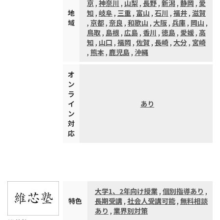
京
,
神奈川
,
山梨
,
長野
,
新潟
,
静岡
,
愛
地
知
,
岐阜
,
三重
,
富山
,
石川
,
福井
,
滋賀
域
,
京都
,
奈良
,
和歌山
,
大阪
,
兵庫
,
岡山
,
鳥取
,
島根
,
広島
,
香川
,
徳島
,
愛媛
,
高
知
,
山口
,
福岡
,
佐賀
,
長崎
,
大分
,
宮崎
,
熊本
,
鹿児島
,
沖縄
オ
ン
ラ
イ
あり
ン
対
応
大学1、2年向け授業
,
個別指導あり
,
特色
長期受講
,
社会人受講可能
,
無料相談
あり
,
業界別対策