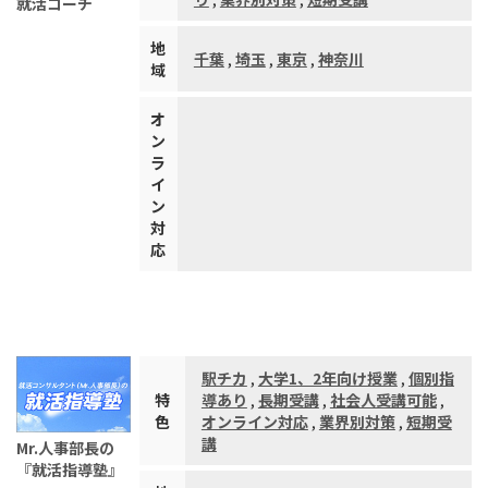
就活コーチ
地
千葉
,
埼玉
,
東京
,
神奈川
域
オ
ン
ラ
イ
ン
対
応
駅チカ
,
大学1、2年向け授業
,
個別指
特
導あり
,
長期受講
,
社会人受講可能
,
色
オンライン対応
,
業界別対策
,
短期受
講
Mr.人事部長の
『就活指導塾』