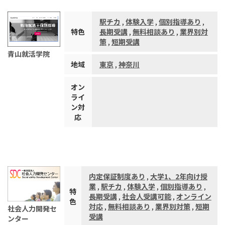
駅チカ
,
体験入学
,
個別指導あり
,
特色
長期受講
,
無料相談あり
,
業界別対
策
,
短期受講
青山就活学院
地域
東京
,
神奈川
オン
ライ
ン対
応
内定保証制度あり
,
大学1、2年向け授
業
,
駅チカ
,
体験入学
,
個別指導あり
,
特
長期受講
,
社会人受講可能
,
オンライン
色
対応
,
無料相談あり
,
業界別対策
,
短期
社会人力開発セ
受講
ンター