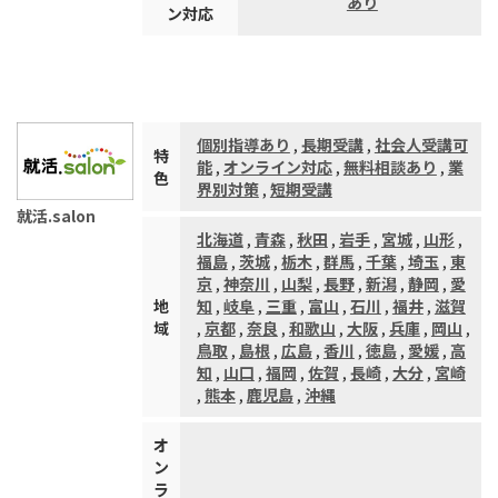
あり
ン対応
個別指導あり
,
長期受講
,
社会人受講可
特
能
,
オンライン対応
,
無料相談あり
,
業
色
界別対策
,
短期受講
就活.salon
北海道
,
青森
,
秋田
,
岩手
,
宮城
,
山形
,
福島
,
茨城
,
栃木
,
群馬
,
千葉
,
埼玉
,
東
京
,
神奈川
,
山梨
,
長野
,
新潟
,
静岡
,
愛
地
知
,
岐阜
,
三重
,
富山
,
石川
,
福井
,
滋賀
域
,
京都
,
奈良
,
和歌山
,
大阪
,
兵庫
,
岡山
,
鳥取
,
島根
,
広島
,
香川
,
徳島
,
愛媛
,
高
知
,
山口
,
福岡
,
佐賀
,
長崎
,
大分
,
宮崎
,
熊本
,
鹿児島
,
沖縄
オ
ン
ラ