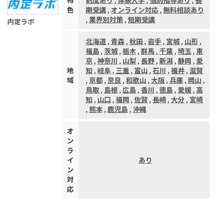
特
制度あり
,
体験入学
,
個別指導あり
,
長
色
期受講
,
オンライン対応
,
無料相談あり
,
業界別対策
,
短期受講
内定ラボ
北海道
,
青森
,
秋田
,
岩手
,
宮城
,
山形
,
福島
,
茨城
,
栃木
,
群馬
,
千葉
,
埼玉
,
東
京
,
神奈川
,
山梨
,
長野
,
新潟
,
静岡
,
愛
地
知
,
岐阜
,
三重
,
富山
,
石川
,
福井
,
滋賀
域
,
京都
,
奈良
,
和歌山
,
大阪
,
兵庫
,
岡山
,
鳥取
,
島根
,
広島
,
香川
,
徳島
,
愛媛
,
高
知
,
山口
,
福岡
,
佐賀
,
長崎
,
大分
,
宮崎
,
熊本
,
鹿児島
,
沖縄
オ
ン
ラ
イ
あり
ン
対
応