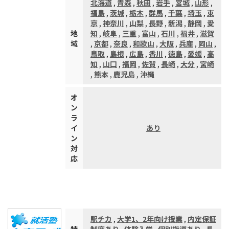
北海道
,
青森
,
秋田
,
岩手
,
宮城
,
山形
,
福島
,
茨城
,
栃木
,
群馬
,
千葉
,
埼玉
,
東
京
,
神奈川
,
山梨
,
長野
,
新潟
,
静岡
,
愛
地
知
,
岐阜
,
三重
,
富山
,
石川
,
福井
,
滋賀
域
,
京都
,
奈良
,
和歌山
,
大阪
,
兵庫
,
岡山
,
鳥取
,
島根
,
広島
,
香川
,
徳島
,
愛媛
,
高
知
,
山口
,
福岡
,
佐賀
,
長崎
,
大分
,
宮崎
,
熊本
,
鹿児島
,
沖縄
オ
ン
ラ
イ
あり
ン
対
応
駅チカ
,
大学1、2年向け授業
,
内定保証