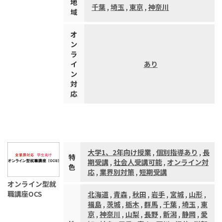
地
千葉
,
埼玉
,
東京
,
神奈川
域
オ
ン
ラ
イ
あり
ン
対
応
大学1、2年向け授業
,
個別指導あり
,
長
特
期受講
,
社会人受講可能
,
オンライン対
色
応
,
業界別対策
,
短期受講
オンライン型就
職講座OCS
北海道
,
青森
,
秋田
,
岩手
,
宮城
,
山形
,
福島
,
茨城
,
栃木
,
群馬
,
千葉
,
埼玉
,
東
京
,
神奈川
,
山梨
,
長野
,
新潟
,
静岡
,
愛