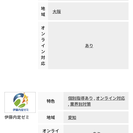
地
大阪
域
オ
ン
ラ
イ
あり
ン
対
応
個別指導あり
,
オンライン対応
特色
,
業界別対策
伊藤内定ゼミ
地域
愛知
オンライ