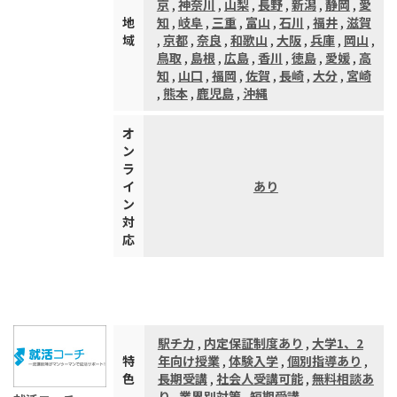
京
,
神奈川
,
山梨
,
長野
,
新潟
,
静岡
,
愛
地
知
,
岐阜
,
三重
,
富山
,
石川
,
福井
,
滋賀
域
,
京都
,
奈良
,
和歌山
,
大阪
,
兵庫
,
岡山
,
鳥取
,
島根
,
広島
,
香川
,
徳島
,
愛媛
,
高
知
,
山口
,
福岡
,
佐賀
,
長崎
,
大分
,
宮崎
,
熊本
,
鹿児島
,
沖縄
オ
ン
ラ
イ
あり
ン
対
応
駅チカ
,
内定保証制度あり
,
大学1、2
特
年向け授業
,
体験入学
,
個別指導あり
,
色
長期受講
,
社会人受講可能
,
無料相談あ
り
,
業界別対策
,
短期受講