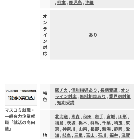
,
熊本
,
鹿児島
,
沖縄
オ
ン
ラ
イ
あり
ン
対
応
駅チカ
,
個別指導あり
,
長期受講
,
オン
特
ライン対応
,
無料相談あり
,
業界別対策
色
,
短期受講
マスコミ就職・
一般有力企業就
北海道
,
青森
,
秋田
,
岩手
,
宮城
,
山形
,
職「就活の高田
福島
,
茨城
,
栃木
,
群馬
,
千葉
,
埼玉
,
東
塾」
京
,
神奈川
,
山梨
,
長野
,
新潟
,
静岡
,
愛
地
知
,
岐阜
,
三重
,
富山
,
石川
,
福井
,
滋賀