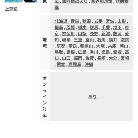
色
応
,
無料相談あり
,
業界別対策
,
短期受
講
上京塾
北海道
,
青森
,
秋田
,
岩手
,
宮城
,
山形
,
福島
,
茨城
,
栃木
,
群馬
,
千葉
,
埼玉
,
東
京
,
神奈川
,
山梨
,
長野
,
新潟
,
静岡
,
愛
地
知
,
岐阜
,
三重
,
富山
,
石川
,
福井
,
滋賀
域
,
京都
,
奈良
,
和歌山
,
大阪
,
兵庫
,
岡山
,
鳥取
,
島根
,
広島
,
香川
,
徳島
,
愛媛
,
高
知
,
山口
,
福岡
,
佐賀
,
長崎
,
大分
,
宮崎
,
熊本
,
鹿児島
,
沖縄
オ
ン
ラ
イ
あり
ン
対
応