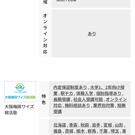
域
オ
ン
ラ
イ
あり
ン
対
応
内定保証制度あり
,
大学1、2年向け授
業
,
駅チカ
,
体験入学
,
個別指導あり
,
特
長期受講
,
社会人受講可能
,
オンライン
色
対応
,
無料相談あり
,
業界別対策
,
短期
大阪梅田ワイズ
受講
就活塾
北海道
,
青森
,
秋田
,
岩手
,
宮城
,
山形
,
福島
,
茨城
,
栃木
,
群馬
,
千葉
,
埼玉
,
東