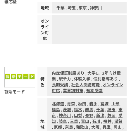
維芯塾
地域
千葉
,
埼玉
,
東京
,
神奈川
オン
ライ
ン対
応
内定保証制度あり
,
大学1、2年向け授
特
業
,
駅チカ
,
体験入学
,
個別指導あり
,
色
長期受講
,
社会人受講可能
,
オンライン
対応
,
業界別対策
,
短期受講
就活モード
北海道
,
青森
,
秋田
,
岩手
,
宮城
,
山形
,
福島
,
茨城
,
栃木
,
群馬
,
千葉
,
埼玉
,
東
京
,
神奈川
,
山梨
,
長野
,
新潟
,
静岡
,
愛
地
知
,
岐阜
,
三重
,
富山
,
石川
,
福井
,
滋賀
域
,
京都
,
奈良
,
和歌山
,
大阪
,
兵庫
,
岡山
,