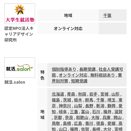
地域
千葉
認定NPO法人キ
オンライン対応
ャリアデザイン
研究所
個別指導あり
,
長期受講
,
社会人受講可
特
能
,
オンライン対応
,
無料相談あり
,
業
色
界別対策
,
短期受講
就活.salon
北海道
,
青森
,
秋田
,
岩手
,
宮城
,
山形
,
福島
,
茨城
,
栃木
,
群馬
,
千葉
,
埼玉
,
東
京
,
神奈川
,
山梨
,
長野
,
新潟
,
静岡
,
愛
地
知
,
岐阜
,
三重
,
富山
,
石川
,
福井
,
滋賀
域
,
京都
,
奈良
,
和歌山
,
大阪
,
兵庫
,
岡山
,
鳥取
,
島根
,
広島
,
香川
,
徳島
,
愛媛
,
高
知
,
山口
,
福岡
,
佐賀
,
長崎
,
大分
,
宮崎