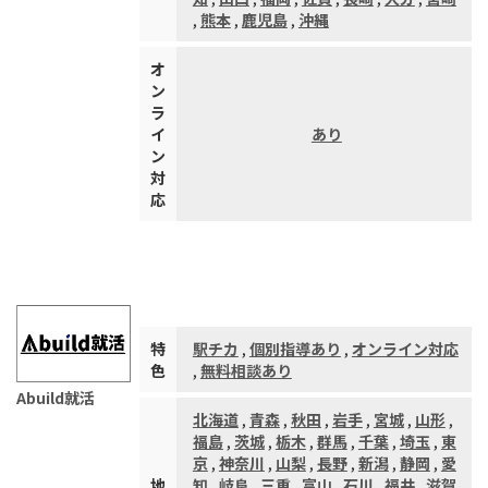
,
熊本
,
鹿児島
,
沖縄
オ
ン
ラ
イ
あり
ン
対
応
特
駅チカ
,
個別指導あり
,
オンライン対応
色
,
無料相談あり
Abuild就活
北海道
,
青森
,
秋田
,
岩手
,
宮城
,
山形
,
福島
,
茨城
,
栃木
,
群馬
,
千葉
,
埼玉
,
東
京
,
神奈川
,
山梨
,
長野
,
新潟
,
静岡
,
愛
地
知
,
岐阜
,
三重
,
富山
,
石川
,
福井
,
滋賀