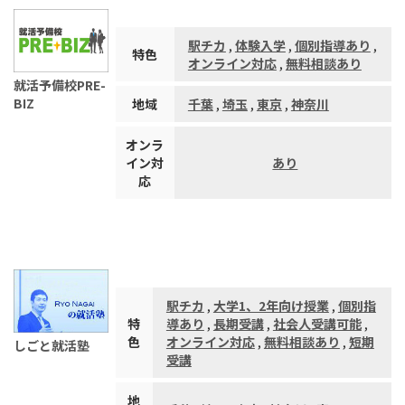
駅チカ
,
体験入学
,
個別指導あり
,
特色
オンライン対応
,
無料相談あり
就活予備校PRE-
BIZ
地域
千葉
,
埼玉
,
東京
,
神奈川
オンラ
イン対
あり
応
駅チカ
,
大学1、2年向け授業
,
個別指
特
導あり
,
長期受講
,
社会人受講可能
,
色
オンライン対応
,
無料相談あり
,
短期
しごと就活塾
受講
地