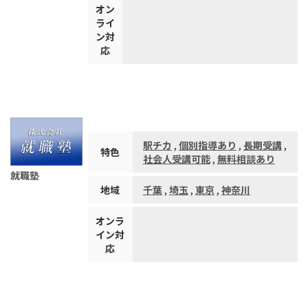
オン
ライ
ン対
応
駅チカ
,
個別指導あり
,
長期受講
,
特色
社会人受講可能
,
無料相談あり
就職塾
地域
千葉
,
埼玉
,
東京
,
神奈川
オンラ
イン対
応