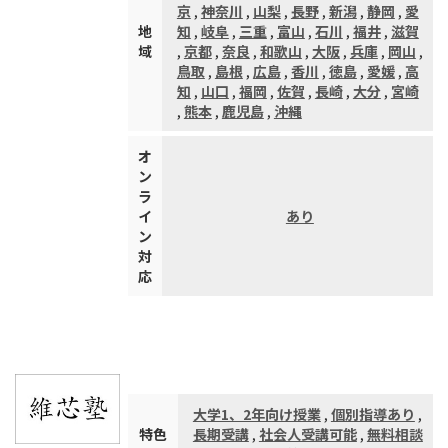
京
,
神奈川
,
山梨
,
長野
,
新潟
,
静岡
,
愛
地
知
,
岐阜
,
三重
,
富山
,
石川
,
福井
,
滋賀
域
,
京都
,
奈良
,
和歌山
,
大阪
,
兵庫
,
岡山
,
鳥取
,
島根
,
広島
,
香川
,
徳島
,
愛媛
,
高
知
,
山口
,
福岡
,
佐賀
,
長崎
,
大分
,
宮崎
,
熊本
,
鹿児島
,
沖縄
オ
ン
ラ
イ
あり
ン
対
応
大学1、2年向け授業
,
個別指導あり
,
特色
長期受講
,
社会人受講可能
,
無料相談