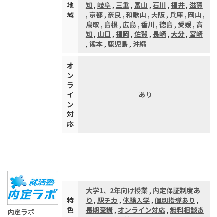
地
知
,
岐阜
,
三重
,
富山
,
石川
,
福井
,
滋賀
域
,
京都
,
奈良
,
和歌山
,
大阪
,
兵庫
,
岡山
,
鳥取
,
島根
,
広島
,
香川
,
徳島
,
愛媛
,
高
知
,
山口
,
福岡
,
佐賀
,
長崎
,
大分
,
宮崎
,
熊本
,
鹿児島
,
沖縄
オ
ン
ラ
イ
あり
ン
対
応
大学1、2年向け授業
,
内定保証制度あ
特
り
,
駅チカ
,
体験入学
,
個別指導あり
,
色
長期受講
,
オンライン対応
,
無料相談あ
内定ラボ