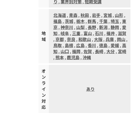
り
,
業界別対策
,
短期受講
北海道
,
青森
,
秋田
,
岩手
,
宮城
,
山形
,
福島
,
茨城
,
栃木
,
群馬
,
千葉
,
埼玉
,
東
京
,
神奈川
,
山梨
,
長野
,
新潟
,
静岡
,
愛
地
知
,
岐阜
,
三重
,
富山
,
石川
,
福井
,
滋賀
域
,
京都
,
奈良
,
和歌山
,
大阪
,
兵庫
,
岡山
,
鳥取
,
島根
,
広島
,
香川
,
徳島
,
愛媛
,
高
知
,
山口
,
福岡
,
佐賀
,
長崎
,
大分
,
宮崎
,
熊本
,
鹿児島
,
沖縄
オ
ン
ラ
イ
あり
ン
対
応