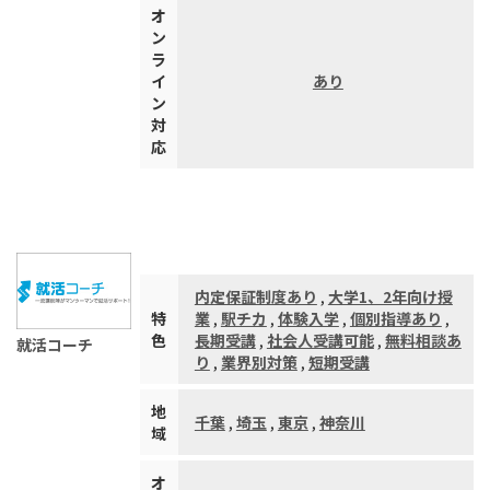
オ
ン
ラ
イ
あり
ン
対
応
内定保証制度あり
,
大学1、2年向け授
特
業
,
駅チカ
,
体験入学
,
個別指導あり
,
色
長期受講
,
社会人受講可能
,
無料相談あ
就活コーチ
り
,
業界別対策
,
短期受講
地
千葉
,
埼玉
,
東京
,
神奈川
域
オ