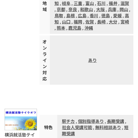
地
知
,
岐阜
,
三重
,
富山
,
石川
,
福井
,
滋賀
域
,
京都
,
奈良
,
和歌山
,
大阪
,
兵庫
,
岡山
,
鳥取
,
島根
,
広島
,
香川
,
徳島
,
愛媛
,
高
知
,
山口
,
福岡
,
佐賀
,
長崎
,
大分
,
宮崎
,
熊本
,
鹿児島
,
沖縄
オ
ン
ラ
イ
あり
ン
対
応
駅チカ
,
個別指導あり
,
長期受講
,
特色
社会人受講可能
,
無料相談あり
,
短
期受講
横浜就活塾テイ