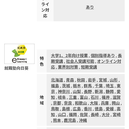
ライ
あり
ン対
応
大学1、2年向け授業
,
個別指導あり
,
長
特
期受講
,
社会人受講可能
,
オンライン対
色
応
,
業界別対策
,
短期受講
就職塾向日葵
北海道
,
青森
,
秋田
,
岩手
,
宮城
,
山形
,
福島
,
茨城
,
栃木
,
群馬
,
千葉
,
埼玉
,
東
京
,
神奈川
,
山梨
,
長野
,
新潟
,
静岡
,
愛
地
知
,
岐阜
,
三重
,
富山
,
石川
,
福井
,
滋賀
域
,
京都
,
奈良
,
和歌山
,
大阪
,
兵庫
,
岡山
,
鳥取
,
島根
,
広島
,
香川
,
徳島
,
愛媛
,
高
知
,
山口
,
福岡
,
佐賀
,
長崎
,
大分
,
宮崎
,
熊本
,
鹿児島
,
沖縄