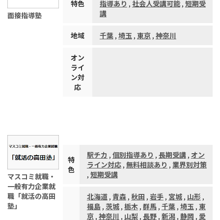
特色
指導あり
,
社会人受講可能
,
短期受
講
面接指導塾
地域
千葉
,
埼玉
,
東京
,
神奈川
オン
ライ
ン対
応
駅チカ
,
個別指導あり
,
長期受講
,
オン
特
ライン対応
,
無料相談あり
,
業界別対策
色
,
短期受講
マスコミ就職・
一般有力企業就
職「就活の高田
北海道
,
青森
,
秋田
,
岩手
,
宮城
,
山形
,
塾」
福島
,
茨城
,
栃木
,
群馬
,
千葉
,
埼玉
,
東
京
,
神奈川
,
山梨
,
長野
,
新潟
,
静岡
,
愛