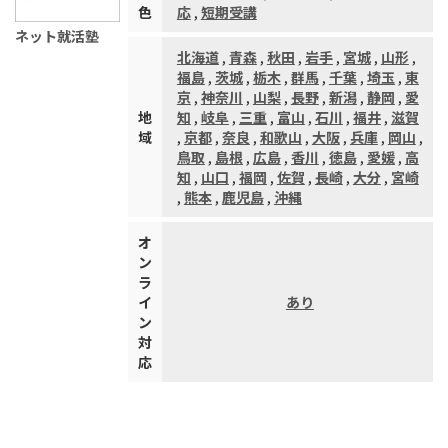
色
応
,
短期受講
ネット就活塾
北海道
,
青森
,
秋田
,
岩手
,
宮城
,
山形
,
福島
,
茨城
,
栃木
,
群馬
,
千葉
,
埼玉
,
東
京
,
神奈川
,
山梨
,
長野
,
新潟
,
静岡
,
愛
地
知
,
岐阜
,
三重
,
富山
,
石川
,
福井
,
滋賀
域
,
京都
,
奈良
,
和歌山
,
大阪
,
兵庫
,
岡山
,
鳥取
,
島根
,
広島
,
香川
,
徳島
,
愛媛
,
高
知
,
山口
,
福岡
,
佐賀
,
長崎
,
大分
,
宮崎
,
熊本
,
鹿児島
,
沖縄
オ
ン
ラ
イ
あり
ン
対
応