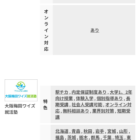
オ
ン
ラ
イ
あり
ン
対
応
駅チカ
,
内定保証制度あり
,
大学1、2年
向け授業
,
体験入学
,
個別指導あり
,
長
特
期受講
,
社会人受講可能
,
オンライン対
大阪梅田ワイズ
色
応
,
無料相談あり
,
業界別対策
,
短期受
就活塾
講
北海道
,
青森
,
秋田
,
岩手
,
宮城
,
山形
,
福島
,
茨城
,
栃木
,
群馬
,
千葉
,
埼玉
,
東