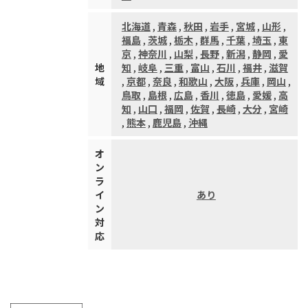
北海道
,
青森
,
秋田
,
岩手
,
宮城
,
山形
,
福島
,
茨城
,
栃木
,
群馬
,
千葉
,
埼玉
,
東
京
,
神奈川
,
山梨
,
長野
,
新潟
,
静岡
,
愛
地
知
,
岐阜
,
三重
,
富山
,
石川
,
福井
,
滋賀
域
,
京都
,
奈良
,
和歌山
,
大阪
,
兵庫
,
岡山
,
鳥取
,
島根
,
広島
,
香川
,
徳島
,
愛媛
,
高
知
,
山口
,
福岡
,
佐賀
,
長崎
,
大分
,
宮崎
,
熊本
,
鹿児島
,
沖縄
オ
ン
ラ
イ
あり
ン
対
応