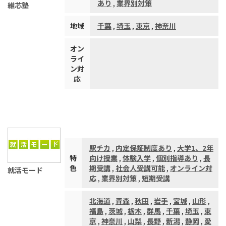
あり
,
業界別対策
維芯塾
地域
千葉
,
埼玉
,
東京
,
神奈川
オン
ライ
ン対
応
駅チカ
,
内定保証制度あり
,
大学1、2年
特
向け授業
,
体験入学
,
個別指導あり
,
長
色
期受講
,
社会人受講可能
,
オンライン対
就活モード
応
,
業界別対策
,
短期受講
北海道
,
青森
,
秋田
,
岩手
,
宮城
,
山形
,
福島
,
茨城
,
栃木
,
群馬
,
千葉
,
埼玉
,
東
京
,
神奈川
,
山梨
,
長野
,
新潟
,
静岡
,
愛