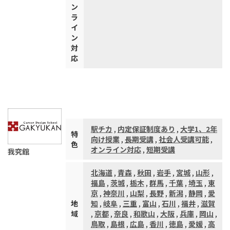
ン
ラ
イ
ン
対
応
駅チカ
,
内定保証制度あり
,
大学1、2年
特
向け授業
,
長期受講
,
社会人受講可能
,
色
オンライン対応
,
短期受講
我究館
北海道
,
青森
,
秋田
,
岩手
,
宮城
,
山形
,
福島
,
茨城
,
栃木
,
群馬
,
千葉
,
埼玉
,
東
京
,
神奈川
,
山梨
,
長野
,
新潟
,
静岡
,
愛
地
知
,
岐阜
,
三重
,
富山
,
石川
,
福井
,
滋賀
域
,
京都
,
奈良
,
和歌山
,
大阪
,
兵庫
,
岡山
,
鳥取
,
島根
,
広島
,
香川
,
徳島
,
愛媛
,
高