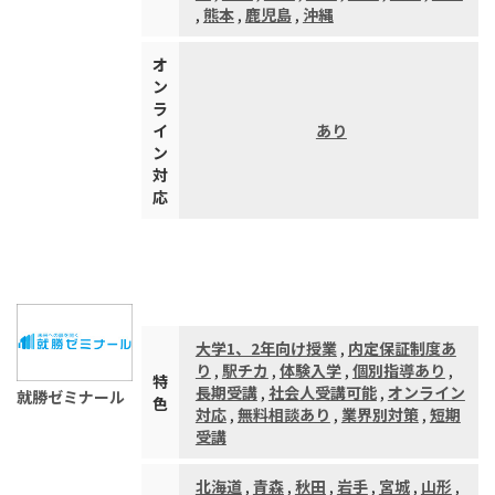
,
熊本
,
鹿児島
,
沖縄
オ
ン
ラ
イ
あり
ン
対
応
大学1、2年向け授業
,
内定保証制度あ
り
,
駅チカ
,
体験入学
,
個別指導あり
,
特
長期受講
,
社会人受講可能
,
オンライン
就勝ゼミナール
色
対応
,
無料相談あり
,
業界別対策
,
短期
受講
北海道
,
青森
,
秋田
,
岩手
,
宮城
,
山形
,