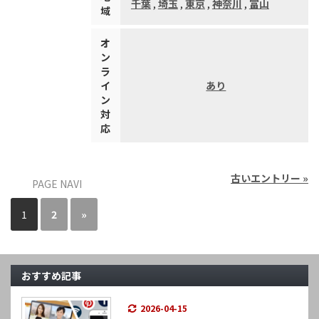
千葉
,
埼玉
,
東京
,
神奈川
,
富山
域
オ
ン
ラ
イ
あり
ン
対
応
古いエントリー »
PAGE NAVI
1
2
»
おすすめ記事
2026-04-15