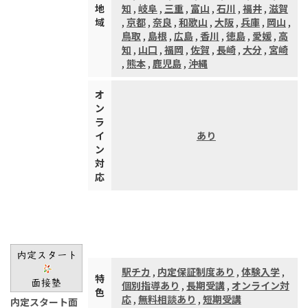
地
知
,
岐阜
,
三重
,
富山
,
石川
,
福井
,
滋賀
域
,
京都
,
奈良
,
和歌山
,
大阪
,
兵庫
,
岡山
,
鳥取
,
島根
,
広島
,
香川
,
徳島
,
愛媛
,
高
知
,
山口
,
福岡
,
佐賀
,
長崎
,
大分
,
宮崎
,
熊本
,
鹿児島
,
沖縄
オ
ン
ラ
イ
あり
ン
対
応
駅チカ
,
内定保証制度あり
,
体験入学
,
特
個別指導あり
,
長期受講
,
オンライン対
色
応
,
無料相談あり
,
短期受講
内定スタート面