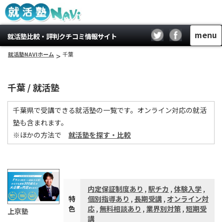
menu
就活塾比較・評判クチコミ情報サイト
就活塾NAVIホーム
>
千葉
千葉 / 就活塾
千葉県で受講できる就活塾の一覧です。オンライン対応の就活
塾も含まれます。
※ほかの方法で
就活塾を探す・比較
内定保証制度あり
,
駅チカ
,
体験入学
,
特
個別指導あり
,
長期受講
,
オンライン対
色
応
,
無料相談あり
,
業界別対策
,
短期受
上京塾
講