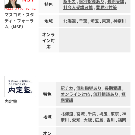
駅チカ
,
個別指導あり
,
長期受講
,
特色
社会人受講可能
,
業界別対策
マスコミ・スタ
ディ・フォーラ
地域
北海道
,
千葉
,
埼玉
,
東京
,
神奈川
ム（MSF）
オンラ
イン対
応
駅チカ
,
個別指導あり
,
長期受講
,
特色
オンライン対応
,
無料相談あり
,
短
期受講
内定塾
北海道
,
宮城
,
千葉
,
埼玉
,
東京
,
神
地域
奈川
,
愛知
,
大阪
,
広島
,
香川
,
福岡
オン