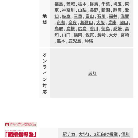
福島
,
茨城
,
栃木
,
群馬
,
千葉
,
埼玉
,
東
京
,
神奈川
,
山梨
,
長野
,
新潟
,
静岡
,
愛
地
知
,
岐阜
,
三重
,
富山
,
石川
,
福井
,
滋賀
域
,
京都
,
奈良
,
和歌山
,
大阪
,
兵庫
,
岡山
,
鳥取
,
島根
,
広島
,
香川
,
徳島
,
愛媛
,
高
知
,
山口
,
福岡
,
佐賀
,
長崎
,
大分
,
宮崎
,
熊本
,
鹿児島
,
沖縄
オ
ン
ラ
イ
あり
ン
対
応
駅チカ
,
大学1、2年向け授業
,
個別