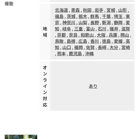
接塾
北海道
,
青森
,
秋田
,
岩手
,
宮城
,
山形
,
福島
,
茨城
,
栃木
,
群馬
,
千葉
,
埼玉
,
東
京
,
神奈川
,
山梨
,
長野
,
新潟
,
静岡
,
愛
地
知
,
岐阜
,
三重
,
富山
,
石川
,
福井
,
滋賀
域
,
京都
,
奈良
,
和歌山
,
大阪
,
兵庫
,
岡山
,
鳥取
,
島根
,
広島
,
香川
,
徳島
,
愛媛
,
高
知
,
山口
,
福岡
,
佐賀
,
長崎
,
大分
,
宮崎
,
熊本
,
鹿児島
,
沖縄
オ
ン
ラ
イ
あり
ン
対
応