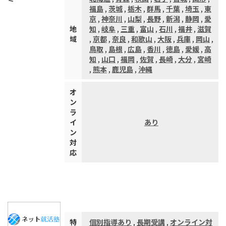
福島
,
茨城
,
栃木
,
群馬
,
千葉
,
埼玉
,
東
京
,
神奈川
,
山梨
,
長野
,
新潟
,
静岡
,
愛
地
知
,
岐阜
,
三重
,
富山
,
石川
,
福井
,
滋賀
域
,
京都
,
奈良
,
和歌山
,
大阪
,
兵庫
,
岡山
,
鳥取
,
島根
,
広島
,
香川
,
徳島
,
愛媛
,
高
知
,
山口
,
福岡
,
佐賀
,
長崎
,
大分
,
宮崎
,
熊本
,
鹿児島
,
沖縄
オ
ン
ラ
イ
あり
ン
対
応
特
個別指導あり
,
長期受講
,
オンライン対