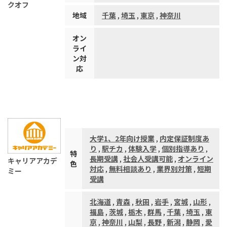
クオフ
地域
千葉
,
埼玉
,
東京
,
神奈川
オン
ライ
ン対
応
大学1、2年向け授業
,
内定保証制度あ
り
,
駅チカ
,
体験入学
,
個別指導あり
,
特
長期受講
,
社会人受講可能
,
オンライン
キャリアアカデ
色
対応
,
無料相談あり
,
業界別対策
,
短期
ミー
受講
北海道
,
青森
,
秋田
,
岩手
,
宮城
,
山形
,
福島
,
茨城
,
栃木
,
群馬
,
千葉
,
埼玉
,
東
京
,
神奈川
,
山梨
,
長野
,
新潟
,
静岡
,
愛