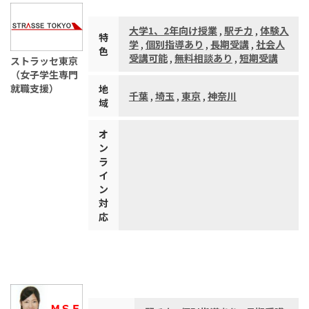
大学1、2年向け授業
,
駅チカ
,
体験入
特
学
,
個別指導あり
,
長期受講
,
社会人
色
受講可能
,
無料相談あり
,
短期受講
ストラッセ東京
（女子学生専門
就職支援）
地
千葉
,
埼玉
,
東京
,
神奈川
域
オ
ン
ラ
イ
ン
対
応