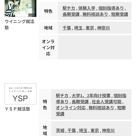
駅チカ
,
体験入学
,
個別指導あり
,
特色
長期受講
,
無料相談あり
,
短期受講
ウイニング就活
塾
地域
千葉
,
埼玉
,
東京
,
神奈川
オンラ
イン対
応
駅チカ
,
大学1、2年向け授業
,
個別指
特
導あり
,
長期受講
,
社会人受講可能
,
色
オンライン対応
,
無料相談あり
,
短期
ＹＳＰ就活塾
受講
地
茨城
,
千葉
,
埼玉
,
東京
,
神奈川
域