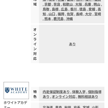
域
,
京都
,
奈良
,
和歌山
,
大阪
,
兵庫
,
岡山
,
鳥取
,
島根
,
広島
,
香川
,
徳島
,
愛媛
,
高
知
,
山口
,
福岡
,
佐賀
,
長崎
,
大分
,
宮崎
,
熊本
,
鹿児島
,
沖縄
オ
ン
ラ
イ
あり
ン
対
応
特
内定保証制度あり
,
体験入学
,
個別指導
色
あり
,
オンライン対応
,
無料相談あり
ホワイトアカデ
ミー
北海道
,
青森
,
秋田
,
岩手
,
宮城
,
山形
,