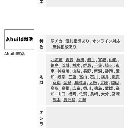
応
特
駅チカ
,
個別指導あり
,
オンライン対応
色
,
無料相談あり
Abuild就活
北海道
,
青森
,
秋田
,
岩手
,
宮城
,
山形
,
福島
,
茨城
,
栃木
,
群馬
,
千葉
,
埼玉
,
東
京
,
神奈川
,
山梨
,
長野
,
新潟
,
静岡
,
愛
地
知
,
岐阜
,
三重
,
富山
,
石川
,
福井
,
滋賀
域
,
京都
,
奈良
,
和歌山
,
大阪
,
兵庫
,
岡山
,
鳥取
,
島根
,
広島
,
香川
,
徳島
,
愛媛
,
高
知
,
山口
,
福岡
,
佐賀
,
長崎
,
大分
,
宮崎
,
熊本
,
鹿児島
,
沖縄
オ
ン
ラ