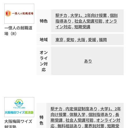
駅チカ
,
大学1、2年向け授業
,
個別
特色
指導あり
,
社会人受講可能
,
オンラ
イン対応
,
短期受講
一億人の就職道
場（R）
地域
東京
,
愛知
,
大阪
,
愛媛
,
福岡
オン
ライ
あり
ン対
応
駅チカ
,
内定保証制度あり
,
大学1、2年
向け授業
,
体験入学
,
個別指導あり
,
長
特
期受講
,
社会人受講可能
,
オンライン対
大阪梅田ワイズ
色
応
,
無料相談あり
,
業界別対策
,
短期受
就活塾