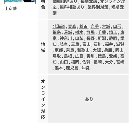
特
個別指導あり
,
長期受講
,
オンライン対
色
応
,
無料相談あり
,
業界別対策
,
短期受
上京塾
講
北海道
,
青森
,
秋田
,
岩手
,
宮城
,
山形
,
福島
,
茨城
,
栃木
,
群馬
,
千葉
,
埼玉
,
東
京
,
神奈川
,
山梨
,
長野
,
新潟
,
静岡
,
愛
地
知
,
岐阜
,
三重
,
富山
,
石川
,
福井
,
滋賀
域
,
京都
,
奈良
,
和歌山
,
大阪
,
兵庫
,
岡山
,
鳥取
,
島根
,
広島
,
香川
,
徳島
,
愛媛
,
高
知
,
山口
,
福岡
,
佐賀
,
長崎
,
大分
,
宮崎
,
熊本
,
鹿児島
,
沖縄
オ
ン
ラ
イ
あり
ン
対
応