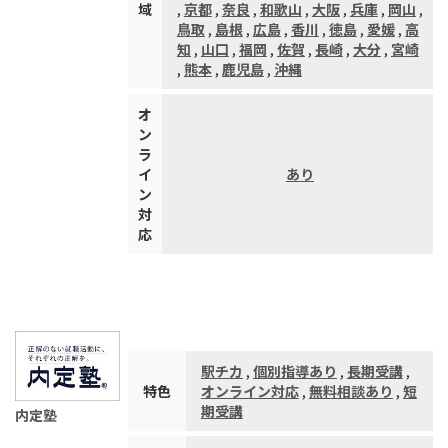
域
,
京都
,
奈良
,
和歌山
,
大阪
,
兵庫
,
岡山
,
鳥取
,
島根
,
広島
,
香川
,
徳島
,
愛媛
,
高
知
,
山口
,
福岡
,
佐賀
,
長崎
,
大分
,
宮崎
,
熊本
,
鹿児島
,
沖縄
オ
ン
ラ
イ
あり
ン
対
応
駅チカ
,
個別指導あり
,
長期受講
,
特色
オンライン対応
,
無料相談あり
,
短
期受講
内定塾