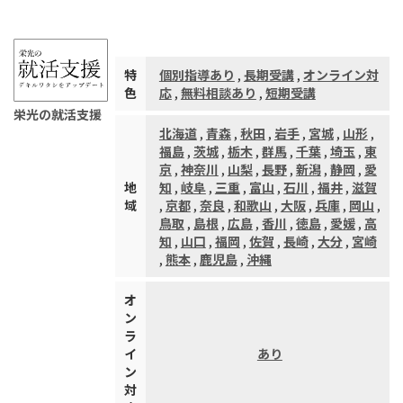
特
個別指導あり
,
長期受講
,
オンライン対
色
応
,
無料相談あり
,
短期受講
栄光の就活支援
北海道
,
青森
,
秋田
,
岩手
,
宮城
,
山形
,
福島
,
茨城
,
栃木
,
群馬
,
千葉
,
埼玉
,
東
京
,
神奈川
,
山梨
,
長野
,
新潟
,
静岡
,
愛
地
知
,
岐阜
,
三重
,
富山
,
石川
,
福井
,
滋賀
域
,
京都
,
奈良
,
和歌山
,
大阪
,
兵庫
,
岡山
,
鳥取
,
島根
,
広島
,
香川
,
徳島
,
愛媛
,
高
知
,
山口
,
福岡
,
佐賀
,
長崎
,
大分
,
宮崎
,
熊本
,
鹿児島
,
沖縄
オ
ン
ラ
イ
あり
ン
対