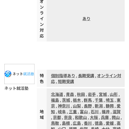
オ
ン
ラ
イ
あり
ン
対
応
特
個別指導あり
,
長期受講
,
オンライン対
色
応
,
短期受講
ネット就活塾
北海道
,
青森
,
秋田
,
岩手
,
宮城
,
山形
,
福島
,
茨城
,
栃木
,
群馬
,
千葉
,
埼玉
,
東
京
,
神奈川
,
山梨
,
長野
,
新潟
,
静岡
,
愛
地
知
,
岐阜
,
三重
,
富山
,
石川
,
福井
,
滋賀
域
,
京都
,
奈良
,
和歌山
,
大阪
,
兵庫
,
岡山
,
鳥取
,
島根
,
広島
,
香川
,
徳島
,
愛媛
,
高
知
,
山口
,
福岡
,
佐賀
,
長崎
,
大分
,
宮崎