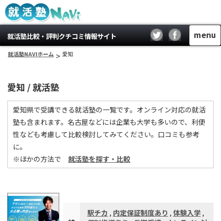
menu
就活塾比較・評判クチコミ情報サイト
就活塾NAVIホーム
>
愛知
愛知 / 就活塾
愛知県で受講できる就活塾の一覧です。オンライン対応の就活
塾も含まれます。名古屋などには企業も大学も多いので、利便
性なども考慮して比較検討してみてください。口コミも参考
に。
※ほかの方法で
就活塾を探す・比較
駅チカ
,
内定保証制度あり
,
体験入学
,