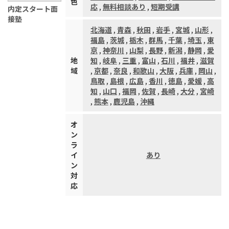
色
応
,
無料相談あり
,
短期受講
内定スタート面
接塾
北海道
,
青森
,
秋田
,
岩手
,
宮城
,
山形
,
福島
,
茨城
,
栃木
,
群馬
,
千葉
,
埼玉
,
東
京
,
神奈川
,
山梨
,
長野
,
新潟
,
静岡
,
愛
地
知
,
岐阜
,
三重
,
富山
,
石川
,
福井
,
滋賀
域
,
京都
,
奈良
,
和歌山
,
大阪
,
兵庫
,
岡山
,
鳥取
,
島根
,
広島
,
香川
,
徳島
,
愛媛
,
高
知
,
山口
,
福岡
,
佐賀
,
長崎
,
大分
,
宮崎
,
熊本
,
鹿児島
,
沖縄
オ
ン
ラ
イ
あり
ン
対
応