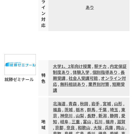
ラ
イ
あり
ン
対
応
大学1、2年向け授業
,
駅チカ
,
内定保証
制度あり
,
体験入学
,
個別指導あり
,
長
特
期受講
,
社会人受講可能
,
オンライン対
就勝ゼミナール
色
応
,
無料相談あり
,
業界別対策
,
短期受
講
北海道
,
青森
,
秋田
,
岩手
,
宮城
,
山形
,
福島
,
茨城
,
栃木
,
群馬
,
千葉
,
埼玉
,
東
京
,
神奈川
,
山梨
,
長野
,
新潟
,
静岡
,
愛
地
知
,
岐阜
,
三重
,
富山
,
石川
,
福井
,
滋賀
域
,
京都
,
奈良
,
和歌山
,
大阪
,
兵庫
,
岡山
,
鳥取
,
島根
,
広島
,
香川
,
徳島
,
愛媛
,
高