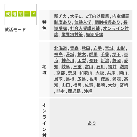
駅チカ
,
大学1、2年向け授業
,
内定保証
特
制度あり
,
体験入学
,
個別指導あり
,
長
色
期受講
,
社会人受講可能
,
オンライン対
就活モード
応
,
業界別対策
,
短期受講
北海道
,
青森
,
秋田
,
岩手
,
宮城
,
山形
,
福島
,
茨城
,
栃木
,
群馬
,
千葉
,
埼玉
,
東
京
,
神奈川
,
山梨
,
長野
,
新潟
,
静岡
,
愛
地
知
,
岐阜
,
三重
,
富山
,
石川
,
福井
,
滋賀
域
,
京都
,
奈良
,
和歌山
,
大阪
,
兵庫
,
岡山
,
鳥取
,
島根
,
広島
,
香川
,
徳島
,
愛媛
,
高
知
,
山口
,
福岡
,
佐賀
,
長崎
,
大分
,
宮崎
,
熊本
,
鹿児島
,
沖縄
オ
ン
ラ
イ
あり
ン
対