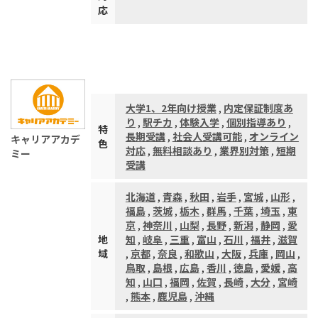
応
大学1、2年向け授業
,
内定保証制度あ
り
,
駅チカ
,
体験入学
,
個別指導あり
,
特
長期受講
,
社会人受講可能
,
オンライン
キャリアアカデ
色
対応
,
無料相談あり
,
業界別対策
,
短期
ミー
受講
北海道
,
青森
,
秋田
,
岩手
,
宮城
,
山形
,
福島
,
茨城
,
栃木
,
群馬
,
千葉
,
埼玉
,
東
京
,
神奈川
,
山梨
,
長野
,
新潟
,
静岡
,
愛
地
知
,
岐阜
,
三重
,
富山
,
石川
,
福井
,
滋賀
域
,
京都
,
奈良
,
和歌山
,
大阪
,
兵庫
,
岡山
,
鳥取
,
島根
,
広島
,
香川
,
徳島
,
愛媛
,
高
知
,
山口
,
福岡
,
佐賀
,
長崎
,
大分
,
宮崎
,
熊本
,
鹿児島
,
沖縄