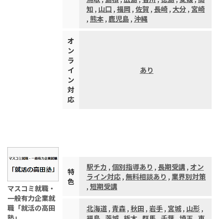
知
,
山口
,
福岡
,
佐賀
,
長崎
,
大分
,
宮崎
,
熊本
,
鹿児島
,
沖縄
オ
ン
ラ
イ
あり
ン
対
応
駅チカ
,
個別指導あり
,
長期受講
,
オン
特
ライン対応
,
無料相談あり
,
業界別対策
色
,
短期受講
マスコミ就職・
一般有力企業就
職「就活の高田
北海道
,
青森
,
秋田
,
岩手
,
宮城
,
山形
,
塾」
福島
,
茨城
,
栃木
,
群馬
,
千葉
,
埼玉
,
東