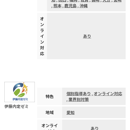
,
熊本
,
鹿児島
,
沖縄
オ
ン
ラ
イ
あり
ン
対
応
個別指導あり
,
オンライン対応
特色
,
業界別対策
伊藤内定ゼミ
地域
愛知
オンライ
あり