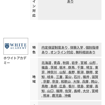
イ
あり
ン
対
応
特
内定保証制度あり
,
体験入学
,
個別指導
色
あり
,
オンライン対応
,
無料相談あり
ホワイトアカデ
ミー
北海道
,
青森
,
秋田
,
岩手
,
宮城
,
山形
,
福島
,
茨城
,
栃木
,
群馬
,
千葉
,
埼玉
,
東
京
,
神奈川
,
山梨
,
長野
,
新潟
,
静岡
,
愛
地
知
,
岐阜
,
三重
,
富山
,
石川
,
福井
,
滋賀
域
,
京都
,
奈良
,
和歌山
,
大阪
,
兵庫
,
岡山
,
鳥取
,
島根
,
広島
,
香川
,
徳島
,
愛媛
,
高
知
,
山口
,
福岡
,
佐賀
,
長崎
,
大分
,
宮崎
,
熊本
,
鹿児島
,
沖縄