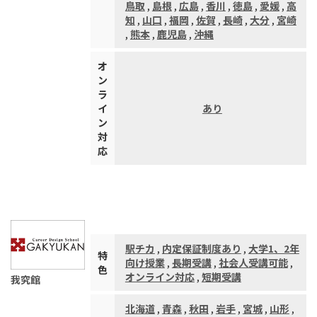
鳥取
,
島根
,
広島
,
香川
,
徳島
,
愛媛
,
高
知
,
山口
,
福岡
,
佐賀
,
長崎
,
大分
,
宮崎
,
熊本
,
鹿児島
,
沖縄
オ
ン
ラ
イ
あり
ン
対
応
駅チカ
,
内定保証制度あり
,
大学1、2年
特
向け授業
,
長期受講
,
社会人受講可能
,
色
オンライン対応
,
短期受講
我究館
北海道
,
青森
,
秋田
,
岩手
,
宮城
,
山形
,