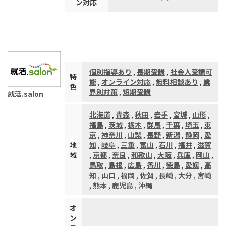
ン対応
個別指導あり
,
長期受講
,
社会人受講可
特
能
,
オンライン対応
,
無料相談あり
,
業
色
界別対策
,
短期受講
就活.salon
北海道
,
青森
,
秋田
,
岩手
,
宮城
,
山形
,
福島
,
茨城
,
栃木
,
群馬
,
千葉
,
埼玉
,
東
京
,
神奈川
,
山梨
,
長野
,
新潟
,
静岡
,
愛
地
知
,
岐阜
,
三重
,
富山
,
石川
,
福井
,
滋賀
域
,
京都
,
奈良
,
和歌山
,
大阪
,
兵庫
,
岡山
,
鳥取
,
島根
,
広島
,
香川
,
徳島
,
愛媛
,
高
知
,
山口
,
福岡
,
佐賀
,
長崎
,
大分
,
宮崎
,
熊本
,
鹿児島
,
沖縄
オ
ン