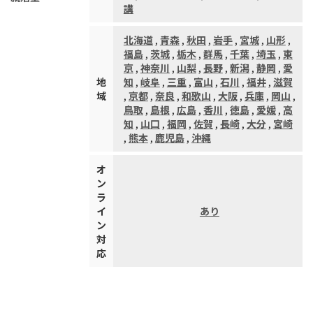
講
北海道
,
青森
,
秋田
,
岩手
,
宮城
,
山形
,
福島
,
茨城
,
栃木
,
群馬
,
千葉
,
埼玉
,
東
京
,
神奈川
,
山梨
,
長野
,
新潟
,
静岡
,
愛
地
知
,
岐阜
,
三重
,
富山
,
石川
,
福井
,
滋賀
域
,
京都
,
奈良
,
和歌山
,
大阪
,
兵庫
,
岡山
,
鳥取
,
島根
,
広島
,
香川
,
徳島
,
愛媛
,
高
知
,
山口
,
福岡
,
佐賀
,
長崎
,
大分
,
宮崎
,
熊本
,
鹿児島
,
沖縄
オ
ン
ラ
イ
あり
ン
対
応