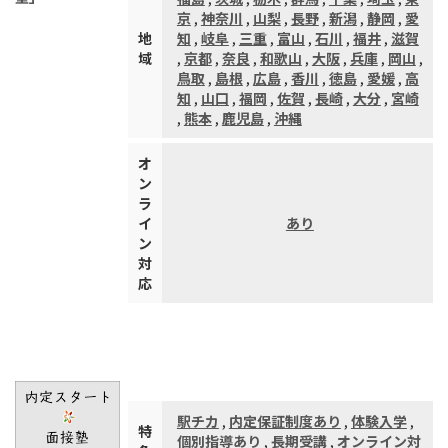
京
,
神奈川
,
山梨
,
長野
,
新潟
,
静岡
,
愛
地
知
,
岐阜
,
三重
,
富山
,
石川
,
福井
,
滋賀
域
,
京都
,
奈良
,
和歌山
,
大阪
,
兵庫
,
岡山
,
鳥取
,
島根
,
広島
,
香川
,
徳島
,
愛媛
,
高
知
,
山口
,
福岡
,
佐賀
,
長崎
,
大分
,
宮崎
,
熊本
,
鹿児島
,
沖縄
オ
ン
ラ
イ
あり
ン
対
応
駅チカ
,
内定保証制度あり
,
体験入学
,
特
個別指導あり
,
長期受講
,
オンライン対