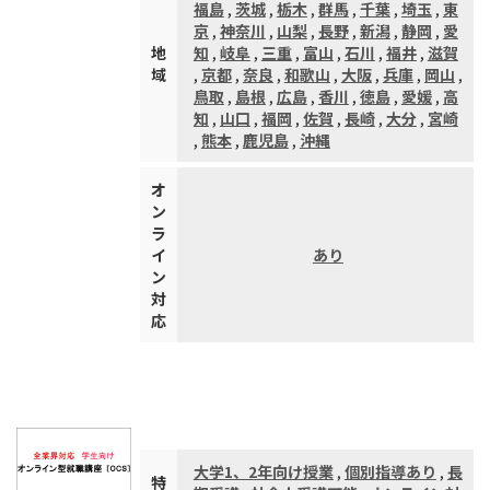
福島
,
茨城
,
栃木
,
群馬
,
千葉
,
埼玉
,
東
京
,
神奈川
,
山梨
,
長野
,
新潟
,
静岡
,
愛
地
知
,
岐阜
,
三重
,
富山
,
石川
,
福井
,
滋賀
域
,
京都
,
奈良
,
和歌山
,
大阪
,
兵庫
,
岡山
,
鳥取
,
島根
,
広島
,
香川
,
徳島
,
愛媛
,
高
知
,
山口
,
福岡
,
佐賀
,
長崎
,
大分
,
宮崎
,
熊本
,
鹿児島
,
沖縄
オ
ン
ラ
イ
あり
ン
対
応
大学1、2年向け授業
,
個別指導あり
,
長
特