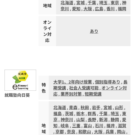
北海道
,
宮城
,
千葉
,
埼玉
,
東京
,
神
地域
奈川
,
愛知
,
大阪
,
広島
,
香川
,
福岡
オン
ライ
あり
ン対
応
大学1、2年向け授業
,
個別指導あり
,
長
特
期受講
,
社会人受講可能
,
オンライン対
色
応
,
業界別対策
,
短期受講
就職塾向日葵
北海道
,
青森
,
秋田
,
岩手
,
宮城
,
山形
,
福島
,
茨城
,
栃木
,
群馬
,
千葉
,
埼玉
,
東
京
,
神奈川
,
山梨
,
長野
,
新潟
,
静岡
,
愛
地
知
,
岐阜
,
三重
,
富山
,
石川
,
福井
,
滋賀
域
,
京都
,
奈良
,
和歌山
,
大阪
,
兵庫
,
岡山
,