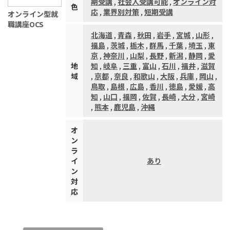
期受講
,
社会人受講可能
,
オンライン対
色
応
,
業界別対策
,
短期受講
オンライン型就
職講座OCS
北海道
,
青森
,
秋田
,
岩手
,
宮城
,
山形
,
福島
,
茨城
,
栃木
,
群馬
,
千葉
,
埼玉
,
東
京
,
神奈川
,
山梨
,
長野
,
新潟
,
静岡
,
愛
地
知
,
岐阜
,
三重
,
富山
,
石川
,
福井
,
滋賀
域
,
京都
,
奈良
,
和歌山
,
大阪
,
兵庫
,
岡山
,
鳥取
,
島根
,
広島
,
香川
,
徳島
,
愛媛
,
高
知
,
山口
,
福岡
,
佐賀
,
長崎
,
大分
,
宮崎
,
熊本
,
鹿児島
,
沖縄
オ
ン
ラ
イ
あり
ン
対
応