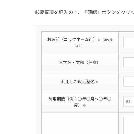
必要事項を記入の上、「確認」ボタンをクリ
お名前（ニックネーム可）
※（20文字
以内）
大学名・学部（任意）
利用した就活塾名
※
利用期間（例：○年○月〜○年○
月）
※