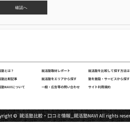
確認へ
活塾とは？
就活塾取材レポート
就活塾を比較して探す方法は
活塾比較記事
就活塾をエリアから探す
塾を施設・サービスから探す
活塾NAVIについて
一般・広告等の問い合わせ
サイト利用規約
yright ©
就活塾比較・口コミ情報_就活塾NAVI
All rights rese