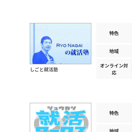
特色
地域
オンライン対
しごと就活塾
応
特色
地域