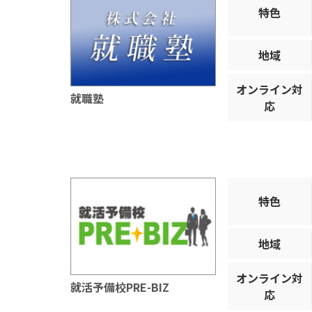
特色
地域
オンライン対
就職塾
応
特色
地域
オンライン対
就活予備校PRE-BIZ
応