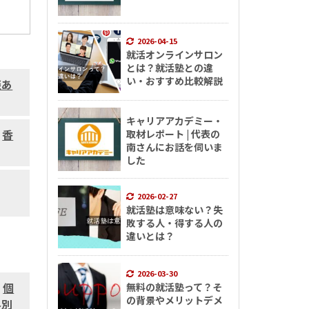
2026-04-15
就活オンラインサロン
とは？就活塾との違
い・おすすめ比較解説
談あ
キャリアアカデミー・
,
香
取材レポート | 代表の
南さんにお話を伺いま
した
2026-02-27
就活塾は意味ない？失
敗する人・得する人の
違いとは？
2026-03-30
,
個
無料の就活塾って？そ
の背景やメリットデメ
界別