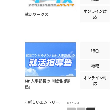
オンライン対
就活ワークス
応
特色
地域
オンライン対
Mr.人事部長の『就活指導
応
塾』
« 新しいエントリー
PAGE NAVI