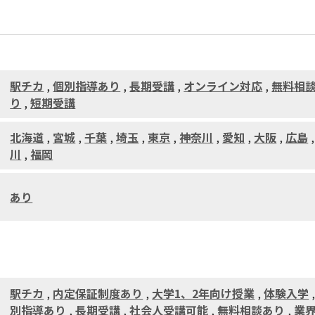
駅チカ
,
個別指導あり
,
長期受講
,
オンライン対応
,
無料相
り
,
短期受講
北海道
,
宮城
,
千葉
,
埼玉
,
東京
,
神奈川
,
愛知
,
大阪
,
広島
川
,
福岡
あり
駅チカ
,
内定保証制度あり
,
大学1、2年向け授業
,
体験入学
別指導あり
,
長期受講
,
社会人受講可能
,
無料相談あり
,
業