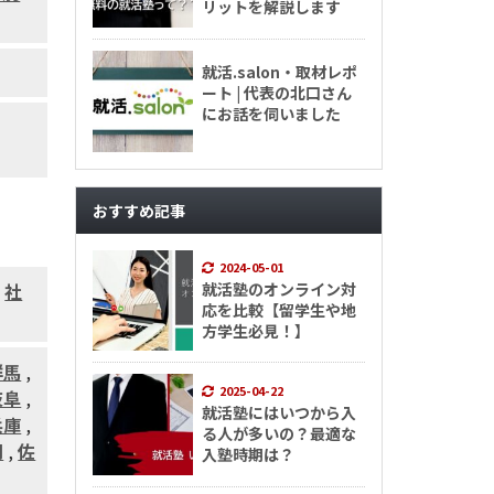
リットを解説します
就活.salon・取材レポ
ート | 代表の北口さん
にお話を伺いました
おすすめ記事
2024-05-01
就活塾のオンライン対
,
社
応を比較【留学生や地
方学生必見！】
群馬
,
2025-04-22
岐阜
,
就活塾にはいつから入
兵庫
,
る人が多いの？最適な
岡
,
佐
入塾時期は？