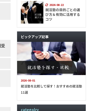
2024-08-22
就活塾の目的ごとの選
び方＆有効に活用する
コツ
ピックアップ記事
期受
2026-08-01
就活塾を比較して探す！おすすめの就活塾
11選
categolry