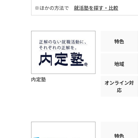
※ほかの方法で
就活塾を探す・比較
特色
地域
内定塾
オンライン対
応
特色