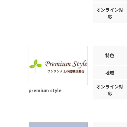
オンライン対
応
特色
地域
オンライン対
premium style
応