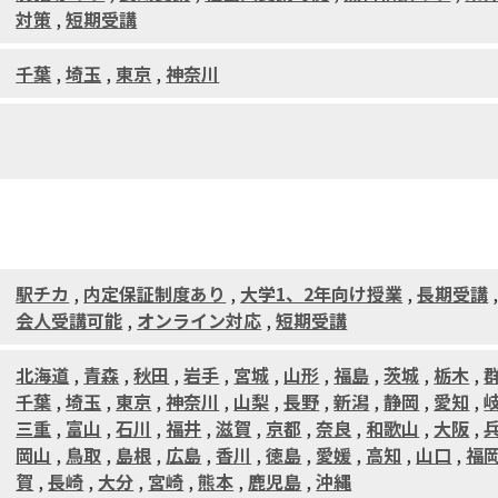
対策
,
短期受講
千葉
,
埼玉
,
東京
,
神奈川
駅チカ
,
内定保証制度あり
,
大学1、2年向け授業
,
長期受講
会人受講可能
,
オンライン対応
,
短期受講
北海道
,
青森
,
秋田
,
岩手
,
宮城
,
山形
,
福島
,
茨城
,
栃木
,
千葉
,
埼玉
,
東京
,
神奈川
,
山梨
,
長野
,
新潟
,
静岡
,
愛知
,
三重
,
富山
,
石川
,
福井
,
滋賀
,
京都
,
奈良
,
和歌山
,
大阪
,
岡山
,
鳥取
,
島根
,
広島
,
香川
,
徳島
,
愛媛
,
高知
,
山口
,
福
賀
,
長崎
,
大分
,
宮崎
,
熊本
,
鹿児島
,
沖縄