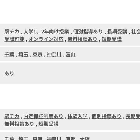
駅チカ
,
大学1、2年向け授業
,
個別指導あり
,
長期受講
,
社
受講可能
,
オンライン対応
,
無料相談あり
,
短期受講
千葉
,
埼玉
,
東京
,
神奈川
,
富山
あり
駅チカ
,
内定保証制度あり
,
体験入学
,
個別指導あり
,
長期
無料相談あり
,
短期受講
千葉
,
埼玉
,
東京
,
神奈川
,
京都
,
大阪