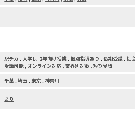
駅チカ
,
大学1、2年向け授業
,
個別指導あり
,
長期受講
,
社
受講可能
,
オンライン対応
,
業界別対策
,
短期受講
千葉
,
埼玉
,
東京
,
神奈川
あり