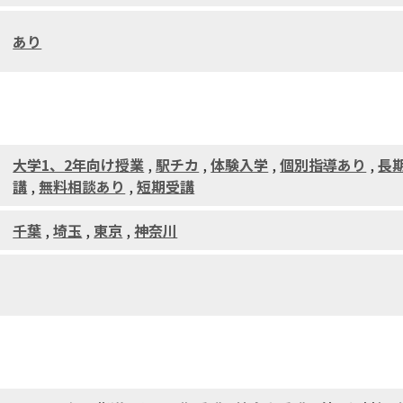
あり
大学1、2年向け授業
,
駅チカ
,
体験入学
,
個別指導あり
,
長
講
,
無料相談あり
,
短期受講
千葉
,
埼玉
,
東京
,
神奈川