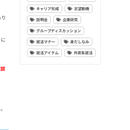
。
キャリア形成
志望動機
あり
説明会
企業研究
グループディスカッション
うに
就活マナー
身だしなみ
就活アイテム
外資系就活
確認
い。