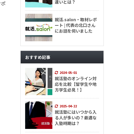
違いとは？
サポ
就活.salon・取材レポ
ート | 代表の北口さん
にお話を伺いました
おすすめ記事
2024-05-01
就活塾のオンライン対
応を比較【留学生や地
方学生必見！】
2025-04-22
就活塾にはいつから入
る人が多いの？最適な
入塾時期は？