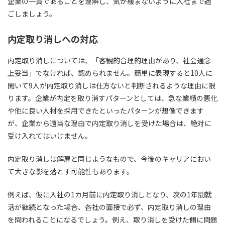
企業の一員である
ことを理解し、気が緩まないように入社まで過
ごしましょう。
内定取り消しへの対応
内定取り消しについては、
「客観的合理的理由があり、社会通念
上妥当」
でなければ、認められません。簡単に表現すると10人に
聞いて9人が内定取り消しは仕方ないと判断されるような理由に限
ります。企業が内定を取り消すパターンとしては、急な業績の悪化
や他に良い人材を採用できたといったパターンが想像できます
が、
企業から適当な理由で内定取り消しを受けた場合は、絶対に
受け入れてはいけません。
内定取り消しは解雇と同じようなもので、今後のキャリアにおい
て大きな影を落とす可能性もあります。
例えば、仮に入社の1カ月前に内定取り消しとなり、次の1年間就
活が継続となった場合、各社の面接で必ず、内定取り消しの理由
を問われることになるでしょう。例え、取り消しを受けた側に問題