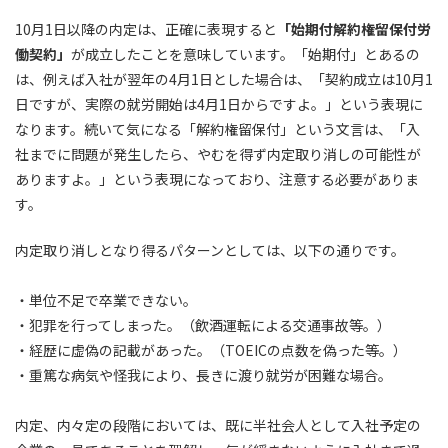
10月1日以降の内定は、正確に表現すると
「始期付解約権留保付労
働契約」
が成立したことを意味しています。「始期付」とあるの
は、例えば入社が翌年の4月1日とした場合は、
「契約成立は10月1
日ですが、実際の就労開始は4月1日からですよ。」
という表現に
なります。続いて気になる「解約権留保付」という文言は、
「入
社までに問題が発生したら、やむを得ず内定取り消しの可能性が
ありますよ。」
という表現になっており、注意する必要がありま
す。
内定取り消しとなり得るパターンとしては、以下の通りです。
・単位不足で卒業できない。
・犯罪を行ってしまった。（飲酒運転による交通事故等。）
・経歴に虚偽の記載があった。（TOEICの点数を偽った等。）
・重篤な病気や怪我により、長きに渡り就労が困難な場合。
内定、内々定の段階においては、既に
半社会人として入社予定の