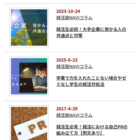
2023-10-24
就活塾NAVIコラム
就活生必読！大手企業に受かる人の
共通点と対策
2025-6-23
就活塾NAVIコラム
学業で力を入れたことない場合やゼ
ミなし学生の就活対処法
2017-4-29
就活塾NAVIコラム
就活生必見！就活における自己PRの
組み立て方【例文あり】