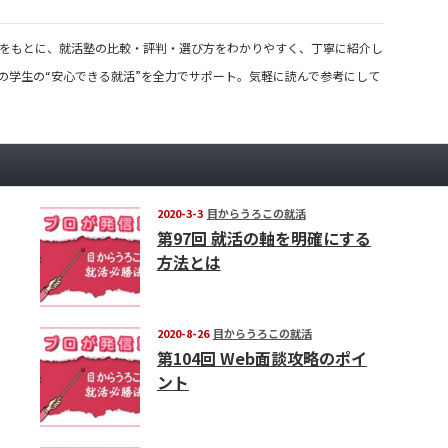
の声をもとに、就活塾の比較・評判・選び方をわかりやすく、丁寧に紹介し
の学生の“安心できる就活”を全力でサポート。気軽に読んで参考にして
2020-3-3
目からうろこの就活
第97回 就活の軸を明確にする
方法とは
2020-8-26
目からうろこの就活
第104回 Web面談攻略のポイ
ント