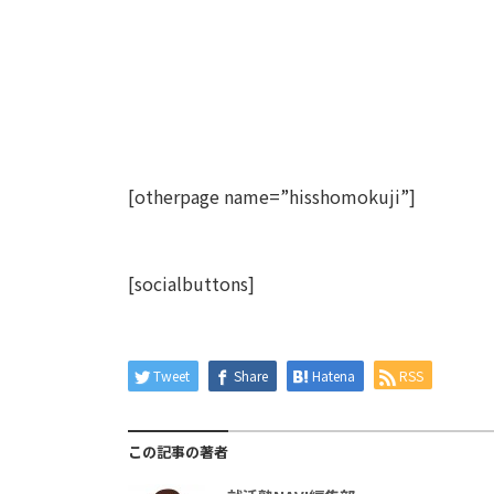
[otherpage name=”hisshomokuji”]
[socialbuttons]
Tweet
Share
Hatena
RSS
この記事の著者