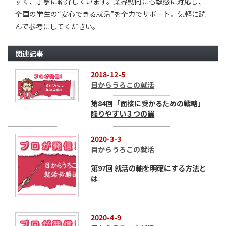
すく、丁寧に紹介しています。業界動向にも敏感に対応し、
全国の学生の“安心できる就活”を全力でサポート。気軽に読
んで参考にしてください。
関連記事
2018-12-5
目からうろこの就活
第84回「面接に受かるための戦略」
陥りやすい３つの罠
2020-3-3
目からうろこの就活
第97回 就活の軸を明確にする方法と
は
2020-4-9