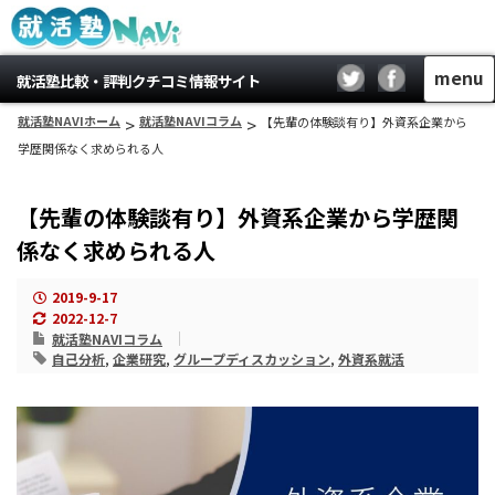
menu
就活塾比較・評判クチコミ情報サイト
就活塾NAVIホーム
>
就活塾NAVIコラム
>
【先輩の体験談有り】外資系企業から
学歴関係なく求められる人
【先輩の体験談有り】外資系企業から学歴関
係なく求められる人
2019-9-17
2022-12-7
就活塾NAVIコラム
自己分析
,
企業研究
,
グループディスカッション
,
外資系就活