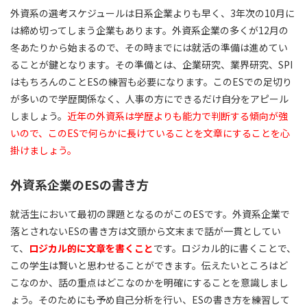
外資系の選考スケジュールは日系企業よりも早く、3年次の10月に
は締め切ってしまう企業もあります。外資系企業の多くが12月の
冬あたりから始まるので、その時までには就活の準備は進めてい
ることが鍵となります。その準備とは、企業研究、業界研究、SPI
はもちろんのことESの練習も必要になります。このESでの足切り
が多いので学歴関係なく、人事の方にできるだけ自分をアピール
しましょう。
近年の外資系は学歴よりも能力で判断する傾向が強
いので、このESで何らかに長けていることを文章にすることを心
掛けましょう。
外資系企業のESの書き方
就活生において最初の課題となるのがこのESです。外資系企業で
落とされないESの書き方は文頭から文末まで話が一貫としてい
て、
ロジカル的に文章を書くこと
です。ロジカル的に書くことで、
この学生は賢いと思わせることができます。伝えたいところはど
こなのか、話の重点はどこなのかを明確にすることを意識しまし
ょう。そのためにも予め自己分析を行い、ESの書き方を練習して