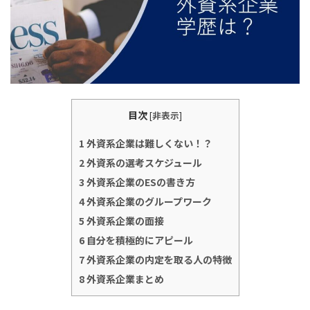
目次
[
非表示
]
1
外資系企業は難しくない！？
2
外資系の選考スケジュール
3
外資系企業のESの書き方
4
外資系企業のグループワーク
5
外資系企業の面接
6
自分を積極的にアピール
7
外資系企業の内定を取る人の特徴
8
外資系企業まとめ