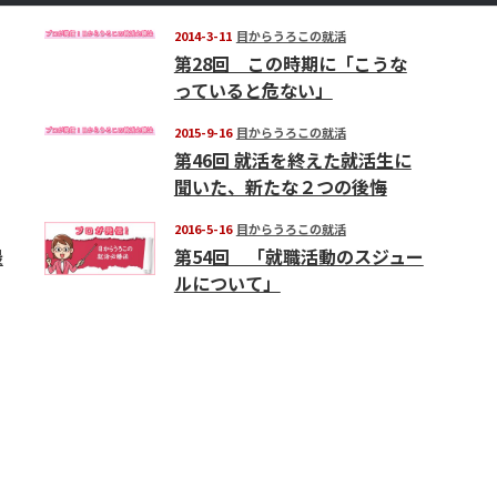
2014-3-11
目からうろこの就活
第28回 この時期に「こうな
っていると危ない」
2015-9-16
目からうろこの就活
第46回 就活を終えた就活生に
聞いた、新たな２つの後悔
2016-5-16
目からうろこの就活
最
第54回 「就職活動のスジュー
ルについて」