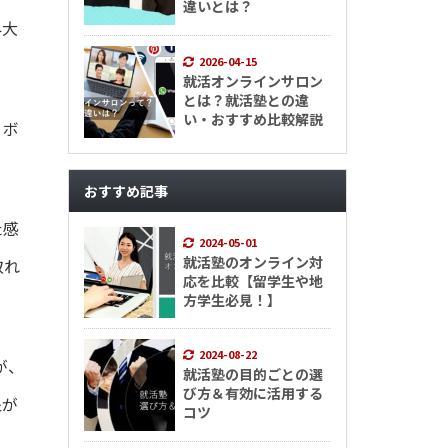
違いとは？
外大
2026-04-15
就活オンラインサロン
とは？就活塾との違
い・おすすめ比較解説
、ボ
おすすめ記事
た感
2024-05-01
就活塾のオンライン対
取れ
応を比較【留学生や地
方学生必見！】
2024-08-22
が、
就活塾の目的ごとの選
び方＆有効に活用する
象が
コツ