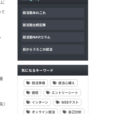
ムに
めて
就活塾あれこれ
就活塾比較記事
多
就活塾NAVIコラム
目からうろこの就活
気になるキーワード
是
就活準備
就活心構え
面接
エントリーシート
インターン
WEBテスト
矢）
オンライン就活
自己分析