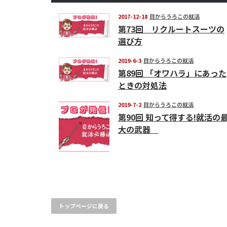
2017-12-18
目からうろこの就活
第73回 リクルートスーツの
選び方
2019-6-3
目からうろこの就活
第89回 「オワハラ」にあった
ときの対処法
2019-7-2
目からうろこの就活
第90回 知って得する!就活の
大の武器
トップページに戻る