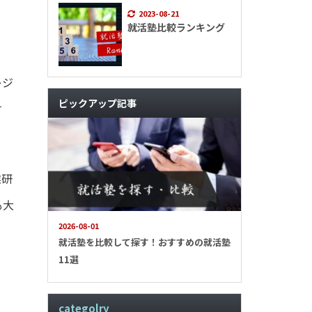
2023-08-21
就活塾比較ランキング
レジ
ピックアップ記事
す
業研
も大
2026-08-01
就活塾を比較して探す！おすすめの就活塾
11選
categolry