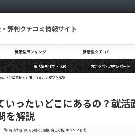
較・評判クチコミ情報サイト
就活塾ランキング
就活塾クチコミ
就活塾を探す・比較
内定ラボ・取材レポート
就活.
無料の就活塾って？その背景やメリットデメリットを解説します
るの？就活面接でも聞かれるこの疑問を解説
ていったいどこにあるの？就活
問を解説
就活準備
,
就活心構え
,
面接
,
自己分析
,
キャリア形成