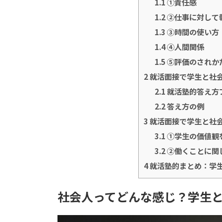
1.1
①責任感
1.2
②仕事に対して
1.3
③時間の使い方
1.4
④人間関係
1.5
⑤評価のされか
2
就活面接で学生と社
2.1
就活塾的答え方
2.2
答え方の例
3
就活面接で学生と社
3.1
①学生の価値観
3.2
②働くことに関
4
就活塾的まとめ：学
社会人ってどんな感じ？学生