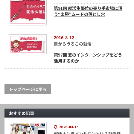
第91回 就活生優位の売り手市場に漂
う“楽勝”ムードの落とし穴
2016-8-12
目からうろこの就活
第57回 夏のインターンシップをどう
活用するのか
トップページに戻る
おすすめ記事
2026-04-15
就活オンラインサロンとは？就活塾