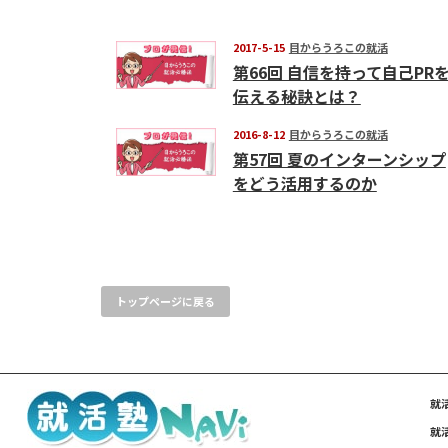
2017-5-15
目からうろこの就活
第66回 自信を持って自己PR
伝える秘訣とは？
2016-8-12
目からうろこの就活
第57回 夏のインターンシップ
をどう活用するのか
トップページに戻る
就
就