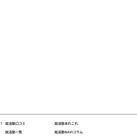
？
就活塾口コミ
就活塾あれこれ
就活塾一覧
就活塾NAVIコラム