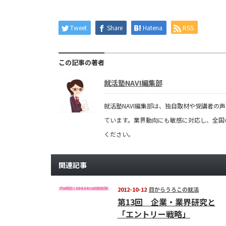
Tweet
Share
Hatena
RSS
この記事の著者
就活塾NAVI編集部
就活塾NAVI編集部は、独自取材や受講者
ています。業界動向にも敏感に対応し、全国
ください。
関連記事
2012-10-12
目からうろこの就活
第13回 企業・業界研究と
「エントリー戦略」