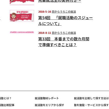
2016-5-16
目からうろこの就活
を
第54回 「就職活動のスジュー
ルについて」
2014-8-11
目からうろこの就活
第33回 本番までの数カ月間
で準備すべきことは？
活塾とは？
就活塾取材レポート
就活塾を比較して探す方法は
活塾比較記事
就活塾をエリアから探す
塾を施設・サービスから探す